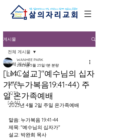
게시물
전체 게시물
WANHEE PARK
전체 게시물
2023년 5월 25일
1분 분량
[LMC설교]"예수님의 십자
[설교]
가"(누가복음19:41-44) 주
[선교]
[QT]
일 온가족예배
[소식]
2023년 4월 2일 주일 온가족예배  
말씀: 누가복음 19:41-44 
제목: "예수님의 십자가" 
설교: 박완희 목사