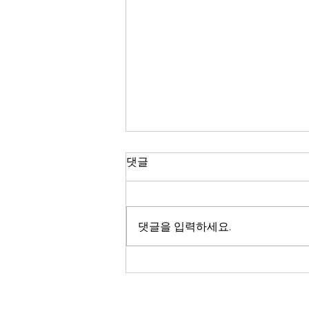
댓글
댓글을 입력하세요.
260726[LMC설교]"삶은 기적
입니다!"(출2:1-10) 주일 온가
족예배