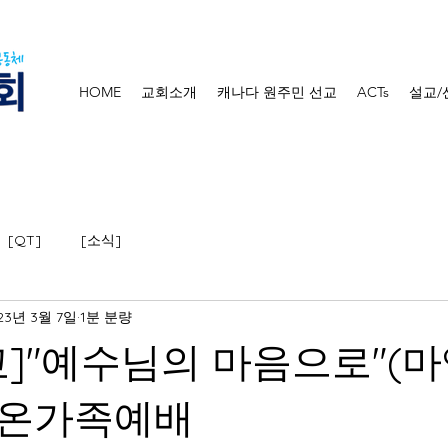
HOME
교회소개
캐나다 원주민 선교
ACTs
설교/
[QT]
[소식]
23년 3월 7일
1분 분량
교]"예수님의 마음으로"(마9:
일 온가족예배