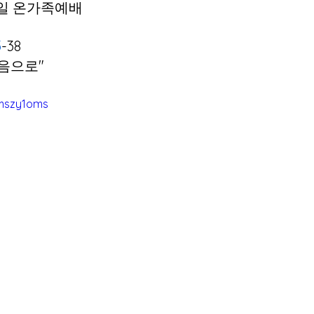
주일 온가족예배  
5
-38 
음으로" 
9mszy1oms