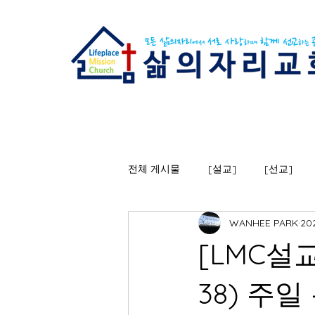
전체 게시물
[설교]
[선교]
WANHEE PARK
20
[LMC설
38) 주