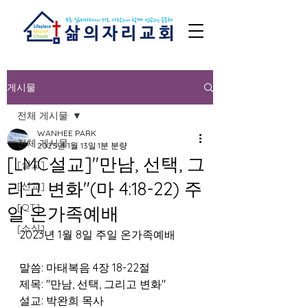
게시물
전체 게시물
WANHEE PARK
전체 게시물
2023년 1월 13일
1분 분량
[LMC설교]"만남, 선택, 그
[설교]
리고 변화"(마 4:18-22) 주
[선교]
[QT]
일 온가족예배
[소식]
2023년 1월 8일 주일 온가족예배
말씀: 마태복음 4장 18-22절
제목: "만남, 선택, 그리고 변화"
설교: 박완희 목사