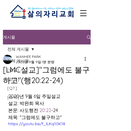
게시물
전체 게시물
WANHEE PARK
전체 게시물
2022년 9월 9일
1분 분량
[LMC설교]"그럼에도 불구
[설교]
하고"(행20:22-24)
[선교]
[QT]
2020년 9월 6일 주일설교  
[소식]
설교: 박완희 목사 
본문: 사도행전 
20:22
-24 
제목: "그럼에도 불구하고"
https://youtu.be/f_lLKq10K18