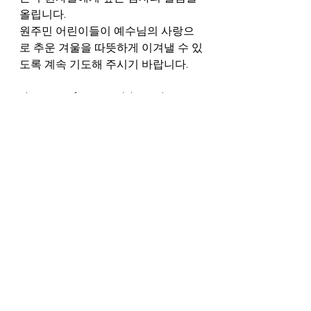
올립니다. 
원주민 어린이들이 예수님의 사랑으
로 추운 겨울을 따뜻하게 이겨낼 수 있
도록 계속 기도해 주시기 바랍니다. 
The 500 gifts were delivered to 
Bridge River, Seton, Lillooet, 
Cayoosh Creek, Fountain, Pavilion 
and Lyton first nations children on 
December 15th.We are grateful to 
the many supporters, churches, 
and Pacific Academy who have 
supported and served throughout 
COVID-19.Please keep praying for 
the indigenous children to keep 
warm through the cold winter with 
the love of Jesus.
[선교]