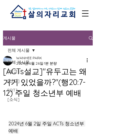
게시물
전체 게시물
WANHEE PARK
전체 게시물
2024년 6월 26일
1분 분량
[ACTs설교]"유두고는 왜
[설교]
거기 있었을까?"(행20:7-
[선교]
[QT]
12) 주일 청소년부 예배
[소식]
2024년 6월 2일 주일 ACTs 청소년부 
예배 