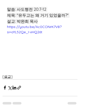
말씀: 사도행전 20:7-12 
제목: "유두고는 왜 거기 있었을까?" 
설교: 박완희 목사
https://youtu.be/Ac0CONrK7V8?
si=oYL52Qe_I-vHQ26t
[설교]