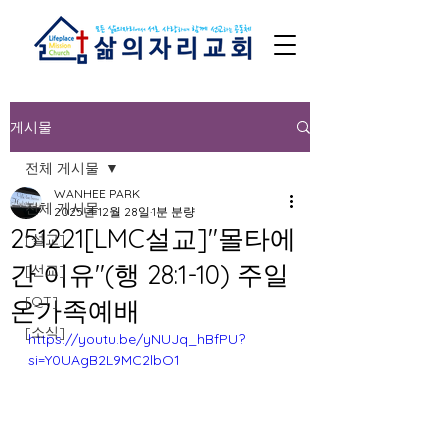
게시물
전체 게시물
WANHEE PARK
전체 게시물
2025년 12월 28일
1분 분량
251221[LMC설교]"몰타에
[설교]
간 이유"(행 28:1-10) 주일
[선교]
[QT]
온가족예배
[소식]
https://youtu.be/yNUJq_hBfPU?
si=Y0UAgB2L9MC2lbO1