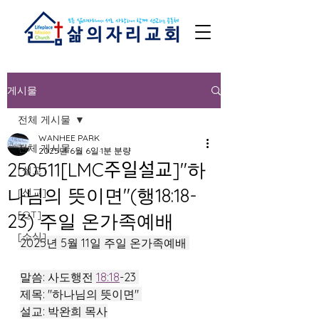
게시물
전체 게시물
WANHEE PARK
전체 게시물
2025년 6월 6일
1분 분량
250511[LMC주일설교]"하
[설교]
나님의 뜻이면"(행18:18-
[선교]
[QT]
23) 주일 온가족예배
[소식]
2025년 5월 11일 주일 온가족예배 
말씀: 사도행전 
18:18
-23 
제목: "하나님의 뜻이면" 
설교: 박완희 목사