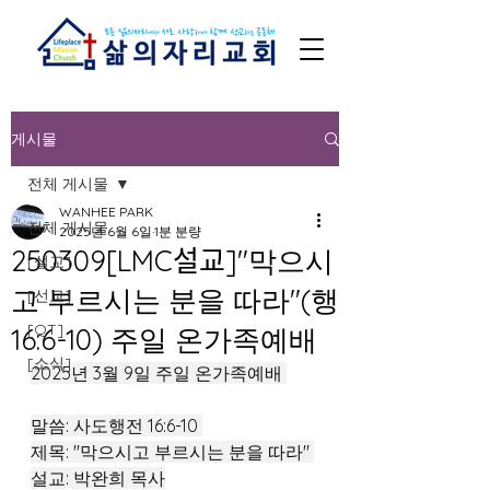
게시물
전체 게시물
WANHEE PARK
전체 게시물
2025년 6월 6일
1분 분량
250309[LMC설교]"막으시
[설교]
고 부르시는 분을 따라"(행
[선교]
[QT]
16:6-10) 주일 온가족예배
[소식]
2025년 3월 9일 주일 온가족예배 
말씀: 사도행전 16:6-10 
제목: "막으시고 부르시는 분을 따라" 
설교: 박완희 목사