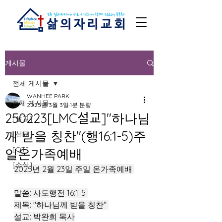
게시물
전체 게시물
WANHEE PARK
전체 게시물
2025년 3월 3일
1분 분량
250223[LMC설교]"하나님
[설교]
께 받을 칭찬"(행16:1-5)주
[선교]
[QT]
일온가족예배
[소식]
2025년 2월 23일 주일 온가족예배 
말씀: 사도행전 16:1-5 
제목: "하나님께 받을 칭찬" 
설교: 박완희 목사