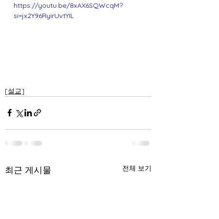
https://youtu.be/8xAX6SQWcqM?
si=jx2Y96RyirUvtYIL
[설교]
전체 보기
최근 게시물