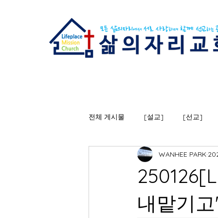
전체 게시물
[설교]
[선교]
WANHEE PARK
20
25012
내맡기고"(