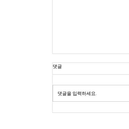
댓글
댓글을 입력하세요.
260726[LMC설교]"삶은 기적
입니다!"(출2:1-10) 주일 온가
족예배