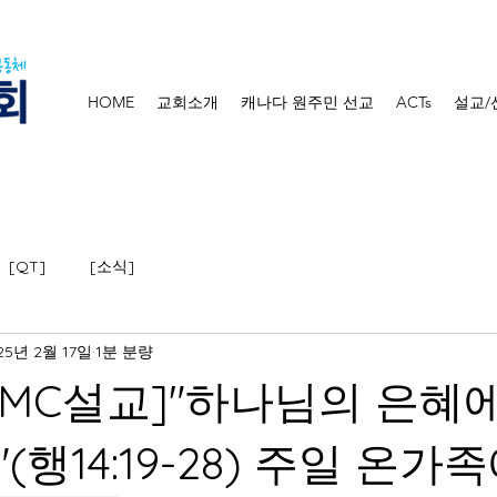
HOME
교회소개
캐나다 원주민 선교
ACTs
설교/
[QT]
[소식]
25년 2월 17일
1분 분량
6[LMC설교]"하나님의 은혜
행14:19-28) 주일 온가