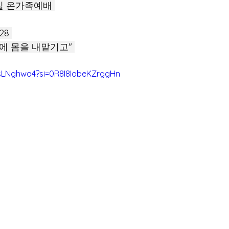
주일 온가족예배 
28 
에 몸을 내맡기고" 
osLNghwa4?si=0R8I8IobeKZrggHn