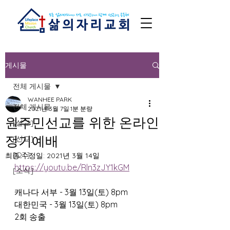
게시물
전체 게시물
WANHEE PARK
전체 게시물
2021년 3월 7일
1분 분량
원주민선교를 위한 온라인
[설교]
정기예배
[선교]
[QT]
최종 수정일:
2021년 3월 14일
https://youtu.be/Rln3zJY1kGM
[소식]
캐나다 서부 - 3월 13일(토) 8pm
대한민국 - 3월 13일(토) 8pm
2회 송출